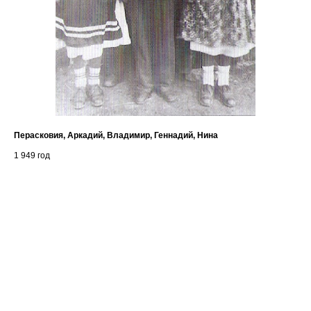
Перасковия, Аркадий, Владимир, Геннадий, Нина
Ант
1 949
год