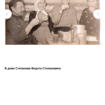
В доме Степанова Федота Степановича
Ан
1 9