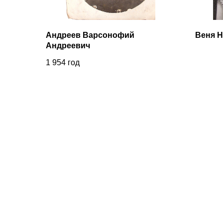
Андреев Варсонофий
Веня Н
Андреевич
1 954
год