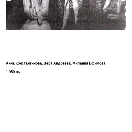
..
Анна Константинова, Вера Андреева, Милания Ефимова
Гр
1 959
год
1 9