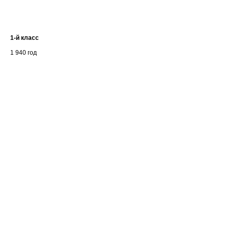
1-й класс
Ан
1 940
год