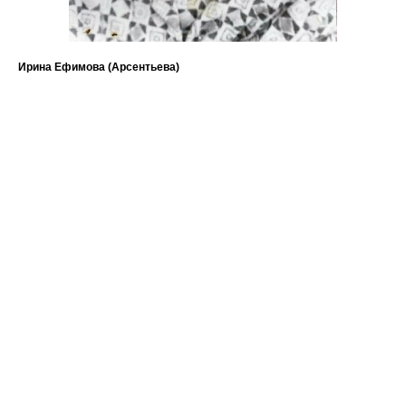
Ирина Ефимова (Арсентьева)
Мел
Ми