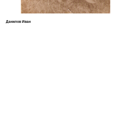
Данилов Иван
Зим
1 9