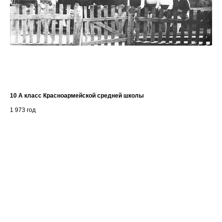
10 А класс Красноармейской средней школы
На
1 973
год