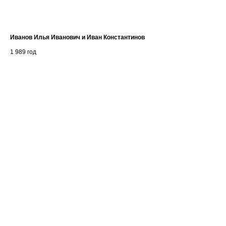
Иванов Илья Иванович и Иван Константинов
Сте
Ст
1 989
год