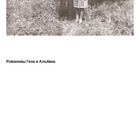
Романовы Гена и Альбина
Ал
Ал