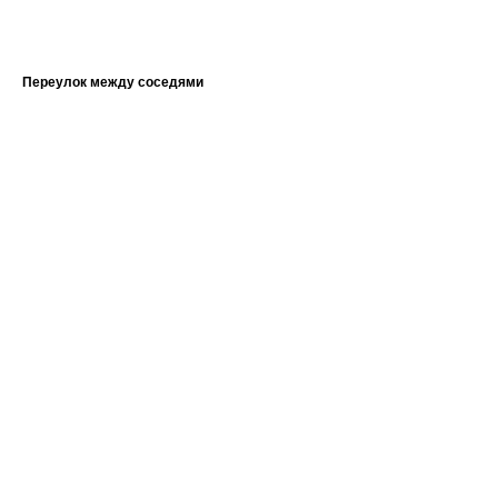
Переулок между соседями
Фе