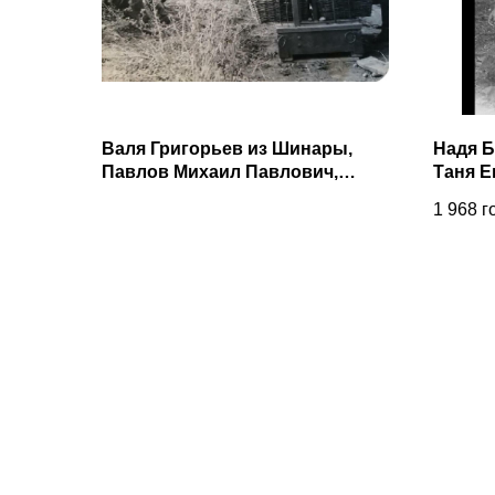
Валя Григорьев из Шинары,
Надя Б
Павлов Михаил Павлович,
Таня Е
Михайлов Виталий Павлович
Костя 
1 968
г