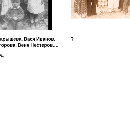
арышева, Вася Иванов,
?
горова, Веня Нестеров,,
Иванов и Гена Степанов
од