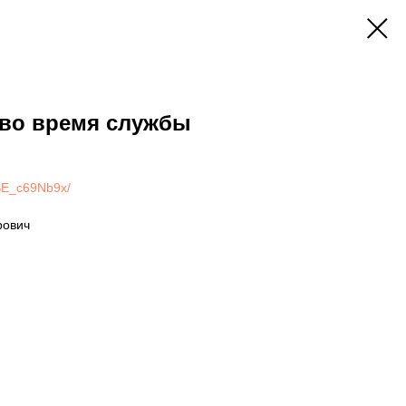
 во время службы
CSE_c69Nb9x/
рович