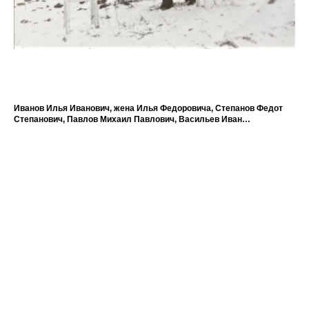
Иванов Илья Иванович, жена Илья Федоровича, Степанов Федот
Ти
Степанович, Павлов Михаил Павлович, Васильев Иван
1 9
Васильевич, Арсентьев Валерий Арсентьевич, Андреева Вера
Андреевна, Иванова ... (супруга Иванова Иллариона Ивановича),
Ильина Вера ..., ... С кем прощаются?