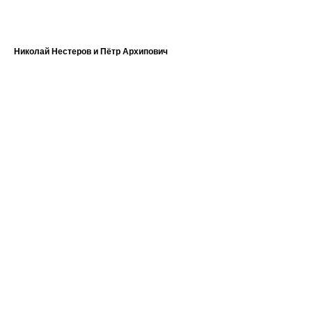
Николай Нестеров и Пётр Архипович
Юр
1 9