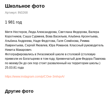
Школьное фото
Артикул:
IN0268
1 981
год
Митя Нестеров, Люда Александрова, Светлана Федорова, Валера
Коротников, Саша Сурмеев, Вова Васильев, Альбина Арсентьева,
Альбина Андреева, Надя Федотова, Галя Семёнова, Римма
Лаврентьева, Сергей Яковлев, Юра Романов. Классный руководитель
Никита Макарович.
Фотографировались в Унгасемской школе в столовой (столовую
привезли из Богатырево в том году, бревенчатый дом Федора Павлова
по моему.Он до сих пор стоит разваленный на территории школы.)
25.03.81 года
https://www.instagram.com/p/COve-3mhqvA/
Другие фото