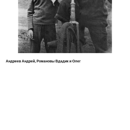
Андреев Андрей, Романовы Вдадик и Олег
По
1 9