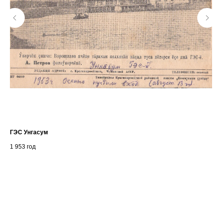
ГЭС Унгасум
Вас
1 953
год