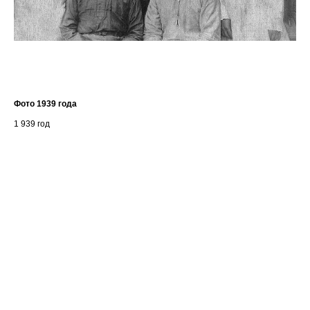
Фото 1939 года
Мос
1 939
год