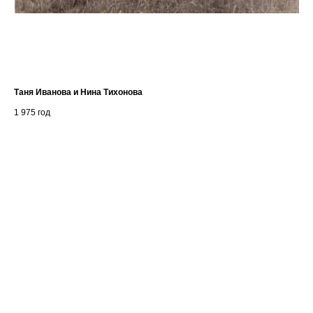
Таня Иванова и Нина Тихонова
Тих
1 975
год
1 9