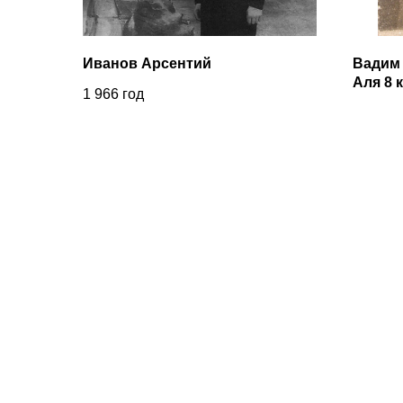
Иванов Арсентий
Вадим 
Аля 8 
1 966
год