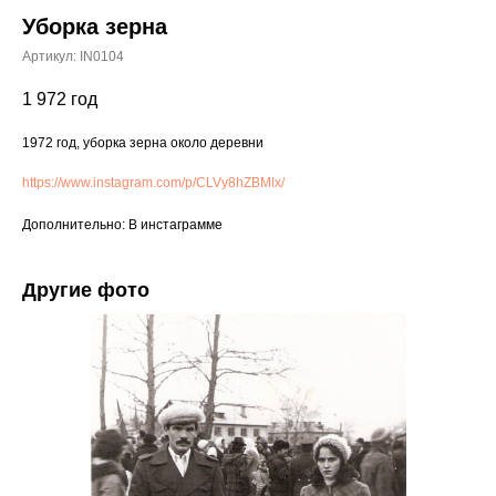
Уборка зерна
Артикул:
IN0104
1 972
год
1972 год, уборка зерна около деревни
https://www.instagram.com/p/CLVy8hZBMlx/
Дополнительно: В инстаграмме
Другие фото