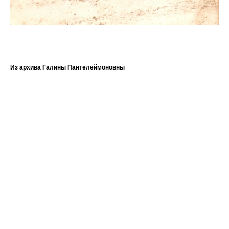
Из архива Галины Пантелеймоновны
?