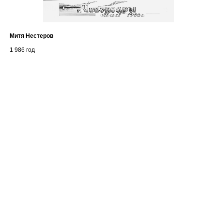
Митя Нестеров
Пр
1 986
год