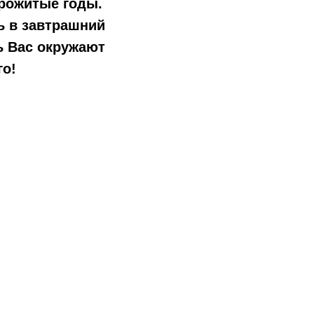
прожитые годы.
ь в завтрашний
ь Вас окружают
го!