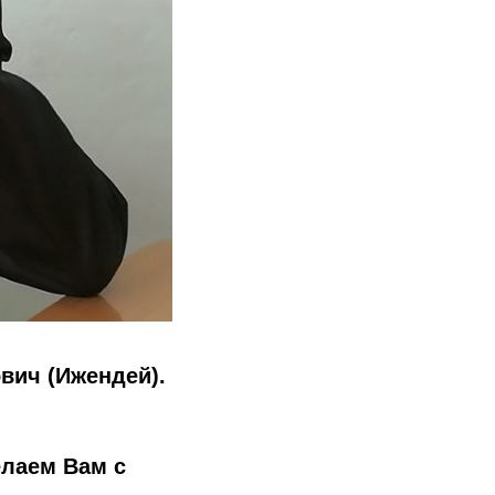
вич (Ижендей).
елаем Вам с