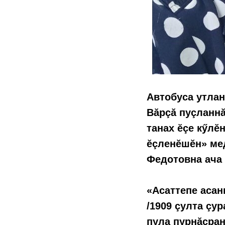
Автобуса утлан
Вăрçă пуçланнă
танах ӗçе кӳлӗ
ӗçленӗшӗн» мед
Федотовна ача 
«Асаттепе асан
/1909 çулта çур
пула пурнăçран