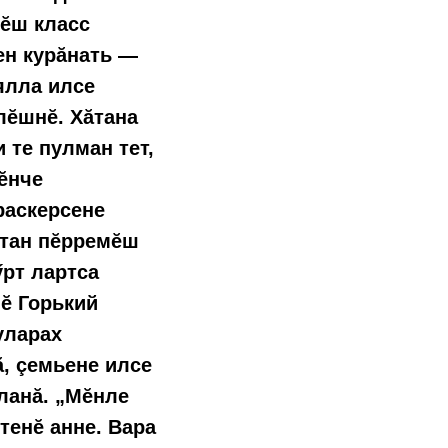
мӗш класс
ен курăнать —
ялла илсе
лӗшнӗ. Хăтана
 те пулман тет,
ĕнче
раскерсене
лтан пӗрремӗш
ӳрт лартса
шĕ Горький
уларах
, çемьене илсе
ланă. „Мĕнле
тенĕ анне. Вара