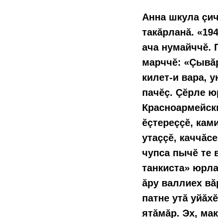
Анна шкула çич
такăрланă. «19
ача нумайччĕ. 
марччĕ: «Çывăр
килет-и вара, 
пачĕç. Çĕрле ю
Красноармейски
ĕçтереççĕ, кам
утаççĕ, каччăс
чупса пычĕ те 
танкиста» юрла
ăру валлиех вăр
патне утă уйăх
ятăмăр. Эх, ма