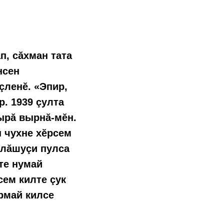
п, сăхман тата
нсен
çленĕ. «Эпир,
. 1939 çулта
тырă вырнă-мĕн.
н чухне хĕрсем
улăшуçи пулса
 те нумай
ем килте çук
ĕрмай килсе