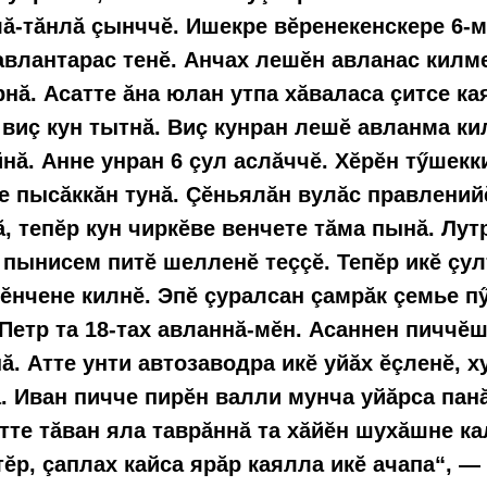
ă-тăнлă çынччĕ. Ишекре вӗренекенскере 6-
авлантарас тенĕ. Анчах лешĕн авланас килм
рнă. Асатте ăна юлан утпа хăваласа çитсе ка
 виç кун тытнă. Виç кунран лешӗ авланма ки
нă. Анне унран 6 çул аслăччӗ. Хӗрӗн тӳшекки
не пысăккăн тунă. Çӗньялăн вулăс правлений
ă, тепĕр кун чиркĕве венчете тăма пынă. Лут
 пынисем питĕ шелленĕ теççĕ. Тепĕр икĕ çу
тĕнчене килнĕ. Эпĕ çуралсан çамрăк çемье п
 Петр та 18-тах авланнă-мĕн. Асаннен пиччĕ
ă. Атте унти автозаводра икĕ уйăх ĕçленĕ, х
 Иван пичче пирĕн валли мунча уйăрса панă
тте тăван яла таврăннă та хăйĕн шухăшне ка
тĕр, çаплах кайса ярăр каялла икĕ ачапа“, — 