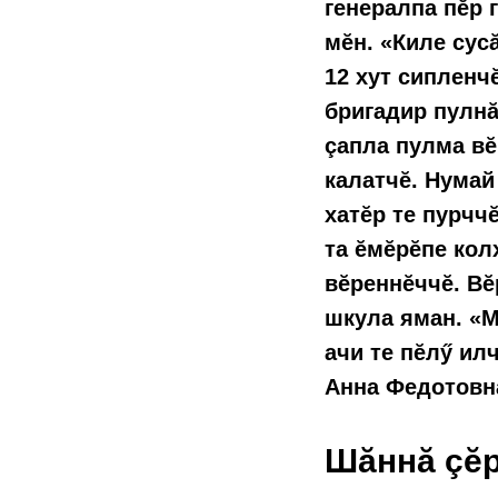
генералпа пĕр 
мĕн. «Киле сус
12 хут сипленч
бригадир пулнă
çапла пулма вĕ
калатчĕ. Нумай
хатĕр те пурччĕ
та ĕмĕрĕпе кол
вĕреннĕччĕ. Вĕ
шкула яман. «М
ачи те пĕлӳ ил
Анна Федотовн
Шăннă çĕр