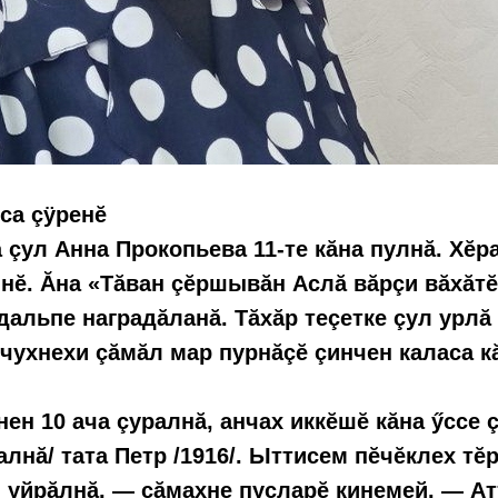
са çÿренӗ
 çул Анна Прокопьева 11-те кăна пулнă. Хӗр
ннӗ. Ăна «Тăван çӗршывăн Аслă вăрçи вăхăтӗ
альпе наградăланă. Тăхăр теçетке çул урлă
чухнехи çăмăл мар пурнăçӗ çинчен каласа к
нен 10 ача çуралнă, анчах иккӗшĕ кăна ӳссе 
алнă/ тата Петр /1916/. Ыттисем пĕчĕклех тĕ
 уйрăлнă, — сăмахне пуçларӗ кинемей. — А