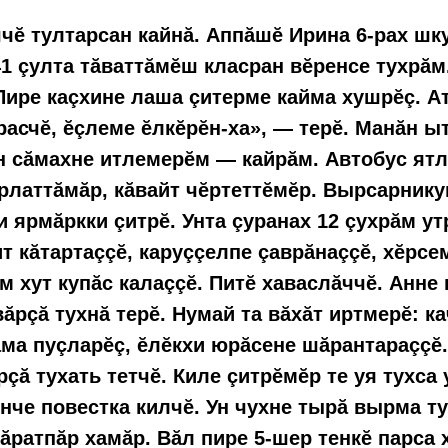
чĕ тултарсан кайнă. Аппăшĕ Ирина 6-рах шк
41 çулта тăваттăмĕш класран вĕренсе тухрăм.
Пире каçхине лаша çитерме кайма хушрĕç. А
асчĕ, ĕçлеме ĕлкĕрĕн-ха», — терĕ. Манăн ы
ун сăмахне итлемерĕм — кайрăм. Автобус ят
рлаттăмăр, кăвайт чĕртеттĕмĕр. Вырсарнику
 ярмăркки çитрĕ. Унта çуранах 12 çухрăм у
ит кăтартаççĕ, каруççелпе çаврăнаççĕ, хĕрсе
ем хут купăс калаççĕ. Питĕ хаваслăччĕ. Анне
вăрçă тухнă терĕ. Нумай та вăхăт иртмерĕ: к
ма пуçларĕç, ĕлĕкхи юрăсене шăрантараççĕ
çă тухать тетчĕ. Киле çитрĕмĕр те уя тухса 
ĕнче повестка килчĕ. Ун чухне тырă вырма т
кăратпăр хамăр. Вăл пире 5-шер тенкĕ парса 