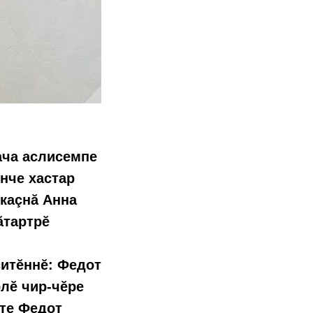
ача аслисемпе
нче хастар
 каçнă Анна
ăтартрӗ
çитĕннĕ: Федот
рлĕ чир-чĕре
тте Федот