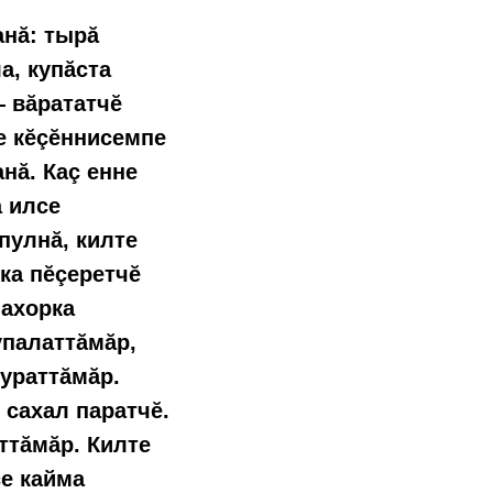
анă: тырă
а, купăста
— вăрататчĕ
не кĕçĕннисемпе
нă. Каç енне
а илсе
 пулнă, килте
ка пĕçеретчĕ
махорка
упалаттăмăр,
хураттăмăр.
 сахал паратчĕ.
ттăмăр. Килте
се кайма