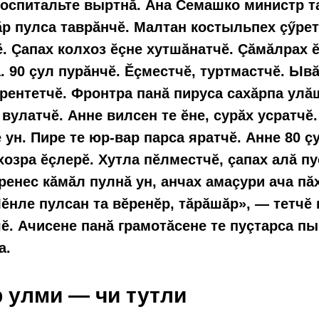
госпитальте выртнă. Ăна Семашко министр т
ăр пулса таврăнчĕ. Малтан костыльпех çӳре
ĕ. Çапах колхоз ĕçне хутшăнатчĕ. Çăмăлрах 
. 90 çул пурăнчĕ. Ĕçместчĕ, туртмастчĕ. Ыв
рентетчĕ. Фронтра панă пируса сахăрпа ул
 вулатчĕ. Анне вилсен те ĕне, сурăх усратчĕ
 ун. Пире те юр-вар парса яратчĕ. Анне 80 ç
хозра ĕçлерĕ. Хутла пĕлместчĕ, çапах алă п
ренес кăмăл пулнă ун, анчах амаçури ача пă
ĕнле пулсан та вĕренĕр, тăрăшăр», — тетчĕ 
чĕ. Ачисене панă грамотăсене те пуçтарса п
а.
 улми — чи тутли