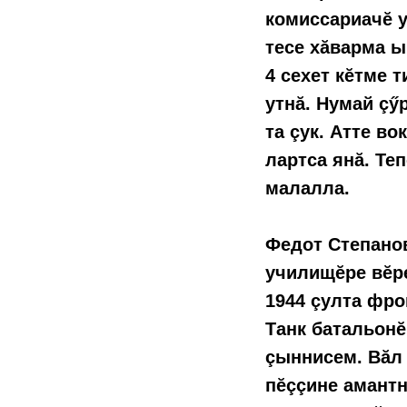
комиссариачĕ у
тесе хăварма ы
4 сехет кĕтме т
утнă. Нумай çӳ
та çук. Атте во
лартса янă. Те
малалла.
Федот Степано
училищĕре вĕре
1944 çулта фро
Танк батальонĕ
çыннисем. Вăл 
пĕççине амантн