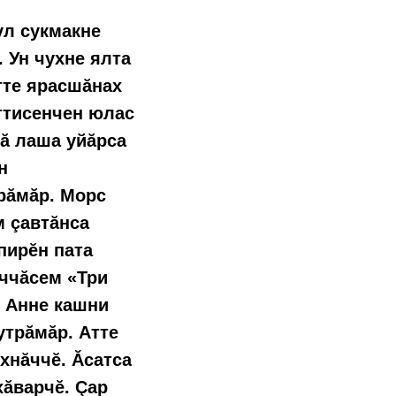
ул сукмакне
 Ун чухне ялта
тте ярасшăнах
ттисенчен юлас
лă лаша уйăрса
н
трăмăр. Морс
м çавтăнса
 пирĕн пата
аччăсем «Три
. Анне кашни
утрăмăр. Атте
ухнăччĕ. Ăсатса
хăварчĕ. Çар