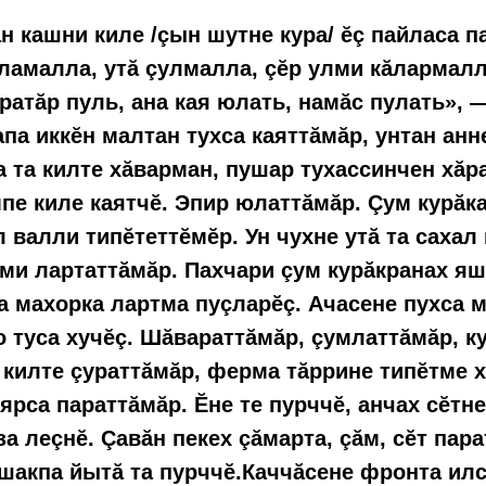
н кашни киле /çын шутне кура/ ĕç пайласа п
амалла, утă çулмалла, çĕр улми кăлармалл
атăр пуль, ана кая юлать, намăс пулать», 
апа иккĕн малтан тухса каяттăмăр, унтан ан
а та килте хăварман, пушар тухассинчен хăра
пе киле каятчĕ. Эпир юлаттăмăр. Çум курăк
л валли типĕтеттĕмĕр. Ун чухне утă та сахал
ми лартаттăмăр. Пахчари çум курăкранах яш
та махорка лартма пуçларĕç. Ачасене пухса 
о туса хучĕç. Шăвараттăмăр, çумлаттăмăр, к
 килте çураттăмăр, ферма тăррине типĕтме 
ярса параттăмăр. Ĕне те пурччĕ, анчах сĕтне
а леçнĕ. Çавăн пекех çăмарта, çăм, сĕт пара
ушакпа йытă та пурччĕ.Каччăсене фронта ил