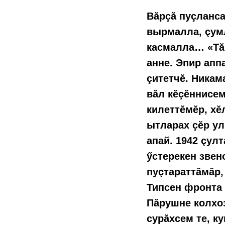
Вăрçă пуçланса
вырмалла, çумл
касмалла… «Тăр
анне. Эпир апп
çитетчĕ. Никам
вăл кĕçĕннисем
килеттĕмĕр, хĕ
ытларах çĕр ул
апай. 1942 çул
ӳстерекен звен
пуçтараттăмăр,
Типсен фронта 
Пăрушне колхоз
сурăхсем те, к