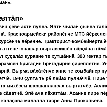
ман».
аятăп»
ич çĕвĕ ăсти пулнă. Ялти чылай çынна тăлă
нă. Красноармейски районĕнче МТС йĕркеле
курсĕнче вĕреннĕ. Тракторист-комбайнерта ĕ
 аттепе юнашар выртассишĕн вăрçăнаттăмăр
л хуçалăх куравне те хутшăннă. 390 гектар 
арăмсен бригадин бригадирне çирĕплетнĕ. У
арнă. Вырма вăхăтĕнче анне те комбайнер п
етчĕ. 1940 çулта тырă лайăх пулнăччĕ. Пире
рта михĕсем шаршанлансах выртатчĕç. Аслис
е сăватчĕ. Эпĕ ача пăхаттăм. Асанне пире п
 калаçăва малалла тăсрĕ Анна Прокопьева.