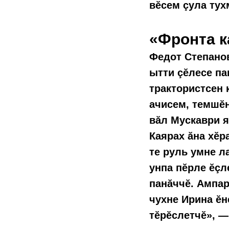
вĕсем çула тух
«Фронта к
Федот Степанов
ытти çĕлесе па
трактористсен 
ачисем, темшĕн
вăл Мускаври я
Каярах ăна хĕр
те руль умне л
унпа пĕрле ĕçл
панăччĕ. Ампа
чухне Ирина ĕн
тĕрĕслетчĕ», —