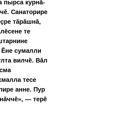
а пырса курнă-
тчĕ. Санаторире
ĕçре тăрăшнă,
ăлĕсене те
ăштарнине
. Ĕне сумалли
улта вилчĕ. Вăл
усма
хмалла тесе
пире анне. Пур
ынăччĕ», — терĕ