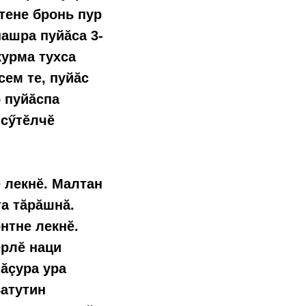
тене бронь пур
нашра пуйăса 3-
курма тухса
сем те, пуйăс
р пуйăспа
 сӳтĕлчĕ
 лекнĕ. Малтан
та тăрăшнă.
нтне лекнĕ.
ĕрлĕ наци
ăçура ура
Ватутин