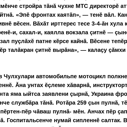
мĕнче стройра тăнă чухне МТС директорĕ ат
йтнă. «Эпĕ фронтах каятăп», — тенĕ вăл. Ка
ивнĕ вĕсен. Вăхăт ирттерес тесе 3-4-ăн хула 
ренĕ-и, сахал-и, каялла вокзала çитнĕ — çын
кзал пуçлăхĕ патне кĕрсе кайнă. Вĕсене тепĕ
пĕр талăкран çитнĕ вырăна», — калаçу çăмхи
в Чулхулари автомобильпе мотоцикл полкне
ннĕ. Ăна унтах ĕçлеме хăварнă, инструктор
нта яма ыйтса заявлени çырнă, Украина фро
нче службăра тăнă. Ротăра 259 çын пулнă, т
пĕртен-пĕр чăваш пулнă- мĕн. Анчах пĕр çап
ă. Госпитальсенче нумай сипленнĕ салтак. 