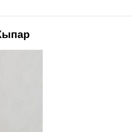
 Хыпар