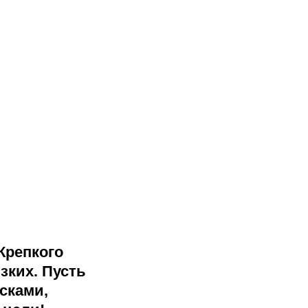
Крепкого
зких. Пусть
сками,