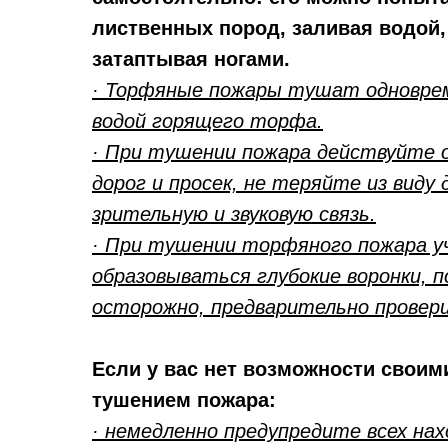
лиственных пород, заливая водой
затаптывая ногами.
· Торфяные пожары тушат одновре
водой горящего торфа.
· При тушении пожара действуйте 
дорог и просек, не теряйте из виду
зрительную и звуковую связь.
· При тушении торфяного пожара у
образовываться глубокие воронки, 
осторожно, предварительно провери
Если у вас нет возможности своим
тушением пожара:
· немедленно предупредите всех на