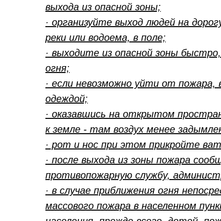
выхода из опасной зоны;
· организуйте выход людей на дорогу
реки или водоема, в поле;
· выходите из опасной зоны быстро
огня;
· если невозможно уйти от пожара,
одеждой;
· оказавшись на открытом простра
к земле - там воздух менее задымле
· рот и нос при этом прикройте ват
· после выхода из зоны пожара сооб
противопожарную службу, администр
· в случае приближения огня непоср
массового пожара в населенном пунк