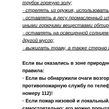
трубок горячую золу;
· стрелять из оружия, использовать
· оставлять в лесу промасленный и
иными горючими веществами обтир
· оставлять на освещенной солнцем 
другой мусор;
· выжигать траву, а также стерню 
Если вы оказались в зоне природ
правила:
· Если вы обнаружили очаги возго
противопожарную службу по телеф
номеру 112)!
· Если пожар низовой и локальны
самостоятельно: его можно попыта