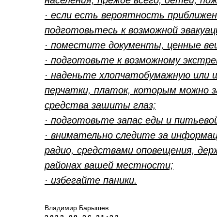
населения, прежде всего, детей, по
· если есть вероятность приближен
подготовьтесь к возможной эвакуац
· поместите документы, ценные вещ
· подготовьте к возможному экстр
· наденьте хлопчатобумажную или 
перчатки, платок, которым можно з
средства зашиты глаз;
· подготовьте запас еды и питьево
· внимательно следите за информа
радио, средствами оповещения, дер
районах вашей местности;
· избегайте паники.
Владимир Барышев