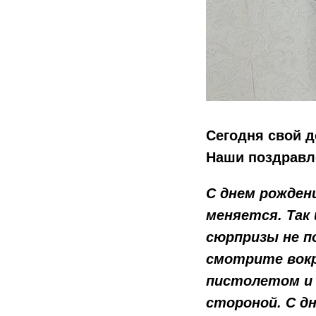
Сегодня свой 
Наши поздравл
С днем рождени
меняется. Так 
сюрпризы не п
смотрите вокр
пистолетом и 
стороной. С д