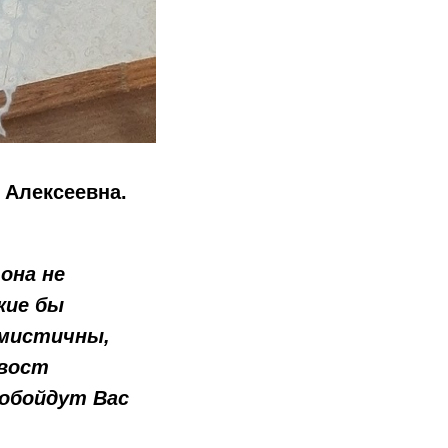
 Алексеевна.
 она не
кие бы
имистичны,
хвост
 обойдут Вас